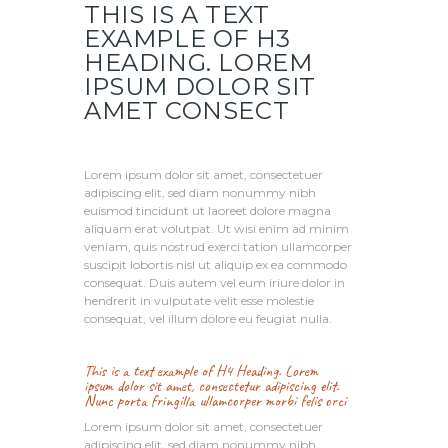
THIS IS A TEXT
EXAMPLE OF H3
HEADING. LOREM
IPSUM DOLOR SIT
AMET CONSECT
Lorem ipsum dolor sit amet, consectetuer
adipiscing elit, sed diam nonummy nibh
euismod tincidunt ut laoreet dolore magna
aliquam erat volutpat. Ut wisi enim ad minim
veniam, quis nostrud exerci tation ullamcorper
suscipit lobortis nisl ut aliquip ex ea commodo
consequat. Duis autem vel eum iriure dolor in
hendrerit in vulputate velit esse molestie
consequat, vel illum dolore eu feugiat nulla.
This is a text example of H4 Heading. Lorem
ipsum dolor sit amet, consectetur adipiscing elit.
Nunc porta fringilla ullamcorper morbi felis orci
Lorem ipsum dolor sit amet, consectetuer
adipiscing elit, sed diam nonummy nibh