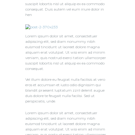
suscipit lobortis nisl ut aliquip ex ea commodo
consequat. Duis autem vel eum iriure dolor in
hen
Lorem ipsum dolor sit amet, consectetuer
adipiscing elit, sed diam nonummy nibh
euismod tincidunt ut laoreet dolore magna
aliquam erat volutpat. Ut wisi enim ad minim
veniam, quis nostrud exerci tation ullamcorper
suscipit lobortis nisl ut aliquip ex ea commodo
consequat.
Vel illum dolore eu feugiat nulla facilisis at vero
eros et accumsan et iusto odio dignissim qui
blandit praesent luptatum zzril delenit augue
duis dolore te feugait nulla facilisi. Sed ut
perspiciatis, unde.
Lorem ipsum dolor sit amet, consectetuer
adipiscing elit, sed diam nonummy nibh
euismod tincidunt ut laoreet dolore magna
aliquam erat volutpat. Ut wisi enim ad minim
veniam, quis nostrud exerci tation ullamcorper