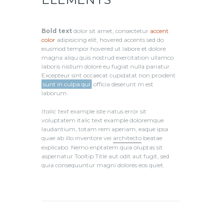
Bold text
dolor sit amet, consectetur
accent
color
adipisicing elit, hovered accents sed do
eiusmod tempor hovered ut labore et dolore
magna aliqu quis nostrud exercitation ullamco
laboris nisllum dolore eu fugiat nulla pariatur.
Excepteur sint occaecat cupidatat non proident
sunt in culpa qui
officia deserunt m est
laborum.
Italic text
example iste natus error sit
voluptatem italic text example doloremque
laudantium, totam rem aperiam, eaque ipsa
quae ab illo inventore vei
architecto
beatae
explicabo. Nemo enptatem quia oluptas sit
aspernatur Tooltip Title aut odit aut fugit, sed
quia consequuntur magni dolores eos quiet.