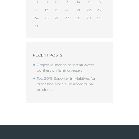
10
11
12
13
14
15
16
17
18
19
20
21
22
23
24
25
26
27
28
29
30
31
RECENT POSTS
Project launched to install water
purifiers on fishing vessels
Top 2018 Exporter in Maldives for
processed and value added tuna
products