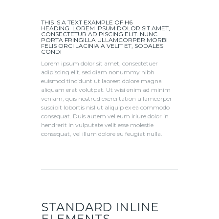
THIS IS A TEXT EXAMPLE OF H6
HEADING. LOREM IPSUM DOLOR SIT AMET,
CONSECTETUR ADIPISCING ELIT. NUNC
PORTA FRINGILLA ULLAMCORPER MORBI
FELIS ORCI LACINIA A VELIT ET, SODALES
CONDI
Lorem ipsum dolor sit amet, consectetuer
adipiscing elit, sed diam nonummy nibh
euismod tincidunt ut laoreet dolore magna
aliquam erat volutpat. Ut wisi enim ad minim
veniam, quis nostrud exerci tation ullamcorper
suscipit lobortis nisl ut aliquip ex ea commodo
consequat. Duis autem vel eum iriure dolor in
hendrerit in vulputate velit esse molestie
consequat, vel illum dolore eu feugiat nulla.
STANDARD INLINE
ELEMENTS