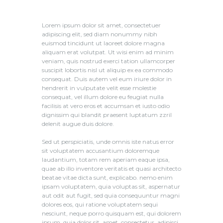
Lorem ipsum dolor sit amet, consectetuer
adipiscing elit, sed diam nonummy nibh
euismod tincidunt ut laoreet dolore magna
aliquam erat volutpat. Ut wisi enim ad minim
veniam, quis nostrud exerci tation ullamcorper
suscipit lobortis nisl ut aliquip ex ea commodo
consequat. Duis autem vel eum iriure dolor in
hendrerit in vulputate velit esse molestie
consequat, vel illum dolore eu feugiat nulla
facilisis at vero eros et accumsan et iusto odio
dignissim qui blandit praesent luptatum zzril
delenit augue duis dolore.
Sed ut perspiciatis, unde omnis iste natus error
sit voluptatem accusantium doloremque
laudantium, totam rem aperiam eaque ipsa,
quae ab illo inventore veritatis et quasi architecto
beatae vitae dicta sunt, explicabo. nemo enim
ipsam voluptatem, quia voluptas sit, aspernatur
aut odit aut fugit, sed quia consequuntur magni
dolores eos, qui ratione voluptatem sequi
nesciunt, neque porro quisquam est, qui dolorem
ipsum, quia dolor sit, amet, consectetur, adipisci