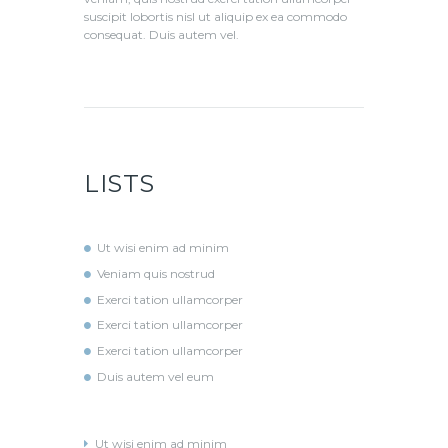
suscipit lobortis nisl ut aliquip ex ea commodo
consequat. Duis autem vel.
LISTS
Ut wisi enim ad minim
Veniam quis nostrud
Exerci tation ullamcorper
Exerci tation ullamcorper
Exerci tation ullamcorper
Duis autem vel eum
Ut wisi enim ad minim