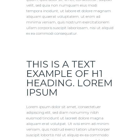
velit, sed quia non numquam eius modi
tempora incidunt, ut labore et dolore magnam
aliquam quaerat voluptatem. ut enim ad
minima veniam, quis nostrum exercitationem
ullam corporis suscipit laboriosam, nisi ut aliquid
ex ea commodi consequatur.
THIS IS A TEXT
EXAMPLE OF H1
HEADING. LOREM
IPSUM
Lorem ipsum dolor sit amet, consectetuer
adipiscing elit, sed diam nonummy nibh
euismod tincidunt ut laoreet dolore magna
aliquam erat volutpat. Ut wisi enim ad minim
veniam, quis nostrud exerci tation ullamcorper
suscipit lobortis nisl ut aliquip ex ea commodo