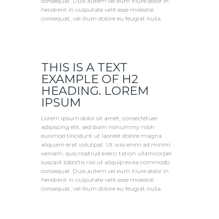
consequat. Duis autem vel eum iriure dolor in
hendrerit in vulputate velit esse molestie
consequat, vel illum dolore eu feugiat nulla.
THIS IS A TEXT
EXAMPLE OF H2
HEADING. LOREM
IPSUM
Lorem ipsum dolor sit amet, consectetuer
adipiscing elit, sed diam nonummy nibh
euismod tincidunt ut laoreet dolore magna
aliquam erat volutpat. Ut wisi enim ad minim
veniam, quis nostrud exerci tation ullamcorper
suscipit lobortis nisl ut aliquip ex ea commodo
consequat. Duis autem vel eum iriure dolor in
hendrerit in vulputate velit esse molestie
consequat, vel illum dolore eu feugiat nulla.