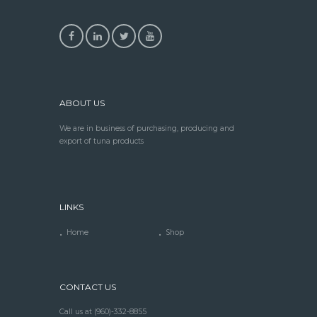
ABOUT US
We are in business of purchasing, producing and
export of tuna products
LINKS
Home
Shop
CONTACT US
Call us at
(960)-332-8855